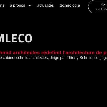
Se
ons
à propos
actualités
technologie
connec
JMLECO
hmid architectes rédefinit l'architecture de p
le cabinet schmid architectes, dirigé par Thierry Schmid, conju