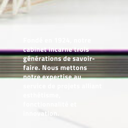
Fondé en 1924, notre
cabinet incarne trois
générations de savoir-
faire. Nous mettons
notre expertise au
service de projets alliant
esthétisme,
fonctionnalité et
innovation.