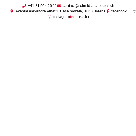
+41 21 964 26 11
contact@schmid-architectes.ch
©
Avenue Alexandre Vinet 2, Case postale,1815 Clarens
facebook
instagram
linkedin